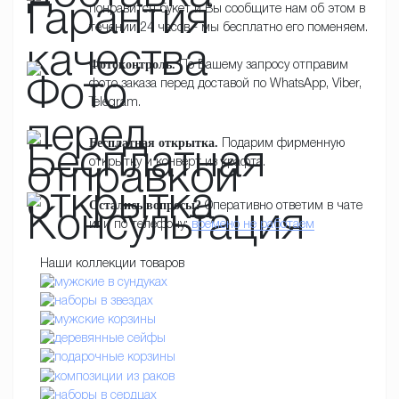
понравится букет и Вы сообщите нам об этом в
течении 24 часов - мы бесплатно его поменяем.
Фотоконтроль.
По Вашему запросу отправим
фото заказа перед доставой по WhatsApp, Viber,
Telegram.
Бесплатная открытка.
Подарим фирменную
открытку и конверт из крафта.
Остались вопросы?
Оперативно ответим в чате
или по телефону:
времено не работаем
Наши коллекции товаров