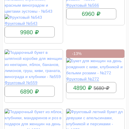
КУПИТЬ
Фруктовый №566
6960
КУПИТЬ
Фруктовый №543
9980
-13%
КУПИТЬ
Фруктовый №272
КУПИТЬ
Фруктовый №559
4890
5680
6890