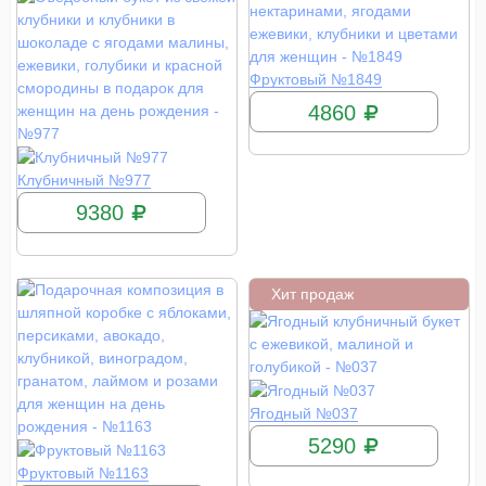
КУПИТЬ
Фруктовый №1849
4860
КУПИТЬ
Клубничный №977
9380
Хит продаж
КУПИТЬ
Ягодный №037
5290
КУПИТЬ
Фруктовый №1163