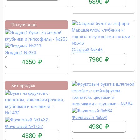
5390
Популярное
КУПИТЬ
Сладкий №546
КУПИТЬ
Ягодный №253
7980
4650
Хит продаж
КУПИТЬ
Фруктовый №564
КУПИТЬ
4980
Фруктовый №1432
4880