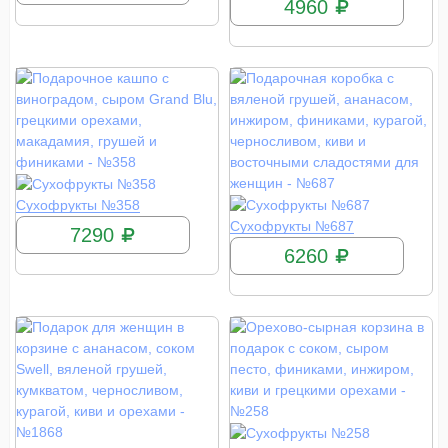
4960
КУПИТЬ
Сухофрукты №358
КУПИТЬ
Сухофрукты №687
7290
6260