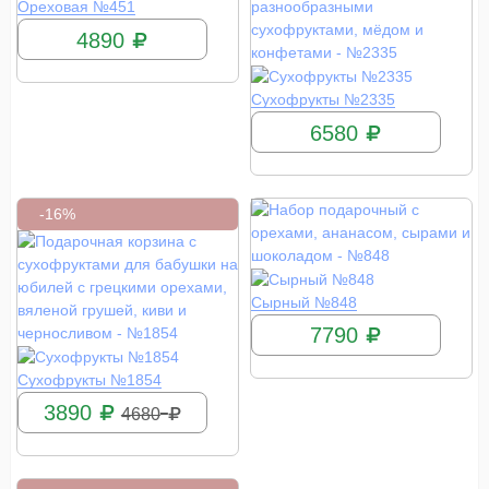
КУПИТЬ
Ореховая №451
4890
КУПИТЬ
Сухофрукты №2335
6580
-16%
КУПИТЬ
Сырный №848
7790
КУПИТЬ
Сухофрукты №1854
3890
4680