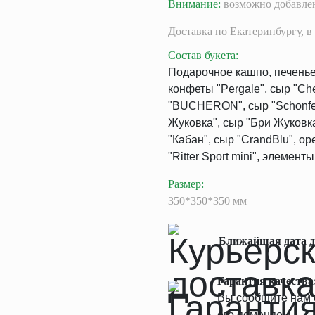
Внимание:
возможно добавлен
Доставка
по Екатеринбургу,
в 
Состав букета
:
Подарочное кашпо, печенье "
конфеты "Pergale", сыр "Che
"BUCHERON", сыр "Schonfel
Жуковка", сыр "Бри Жуковк
"Кабан", сыр "CrandBlu", о
"Ritter Sport mini", элемент
Размер
:
350*350*350 мм
Ближайшая дата д
Гарантия качества
Вы сообщите нам о
его поменяем.