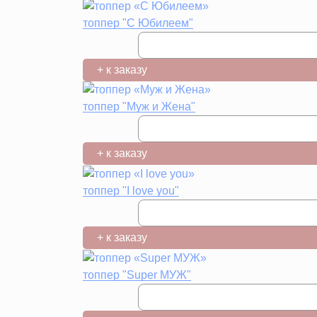
топпер "С Юбилеем"
+ к заказу
топпер "Муж и Жена"
+ к заказу
топпер "I love you"
+ к заказу
топпер "Super МУЖ"