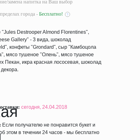
ие/замена напитка на Ваш выбор
пределах города -
Бесплатно!
?
Jules Destrooper Almond Florentines",
ese Gallery" - 3 вида, шоколад
d", конфеты "Grondard", сыр "Камбоцола
а", мясо тушеное "Олень", мясо тушеное
рех Пекан, икра красная лососевая, шоколад
ы декора.
оставки:
сегодня,
24.04.2018
:
Если получателю не понравится букет и
б этом в течении 24 часов - мы бесплатно