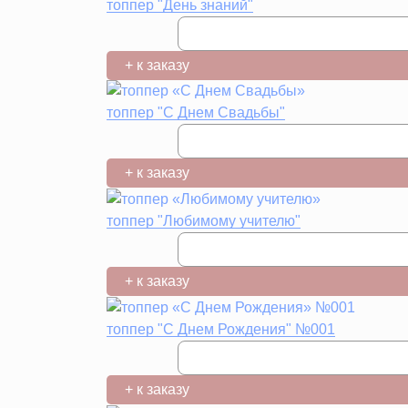
топпер "День знаний"
+ к заказу
топпер "С Днем Свадьбы"
+ к заказу
топпер "Любимому учителю"
+ к заказу
топпер "С Днем Рождения" №001
+ к заказу