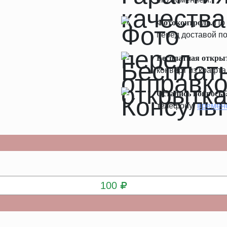
Фотоконтроль.
По 
перед доставой по
Бесплатная откры
конверт из крафта
Остались вопросы
телефону:
времен
КУПИТЬ
100