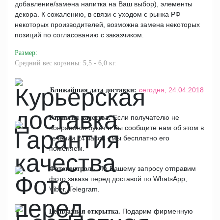
добавление/замена напитка на Ваш выбор), элементы
декора. К сожалению, в связи с уходом с рынка РФ
некоторых производителей, возможна замена некоторых
позиций по согласованию с заказчиком.
Размер
:
Средний вес корзины: 5,5 - 6,0 кг.
сегодня,
24.04.2018
Ближайшая дата доставки:
Если получателю не
Гарантия качества:
понравится букет и Вы сообщите нам об этом в
течении 24 часов - мы бесплатно его
поменяем.
По Вашему запросу отправим
Фотоконтроль.
фото заказа перед доставой по WhatsApp,
Viber, Telegram.
Подарим фирменную
Бесплатная открытка.