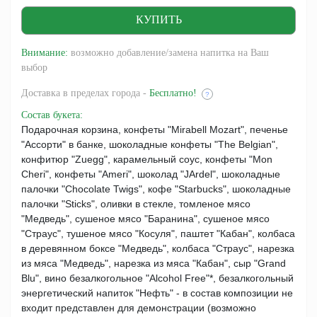
Внимание:
возможно добавление/замена напитка на Ваш
выбор
Доставка
в пределах города -
Бесплатно!
?
Состав букета
:
Подарочная корзина, конфеты "Mirabell Mozart", печенье
"Ассорти" в банке, шоколадные конфеты "The Belgian",
конфитюр "Zuegg", карамельный соус, конфеты "Mon
Cheri", конфеты "Ameri", шоколад "JArdel", шоколадные
палочки "Chocolate Twigs", кофе "Starbucks", шоколадные
палочки "Sticks", оливки в стекле, томленое мясо
"Медведь", сушеное мясо "Баранина", сушеное мясо
"Страус", тушеное мясо "Косуля", паштет "Кабан", колбаса
в деревянном боксе "Медведь", колбаса "Страус", нарезка
из мяса "Медведь", нарезка из мяса "Кабан", сыр "Grand
Blu", вино безалкогольное "Alcohol Free"*, безалкогольный
энергетический напиток "Нефть" - в состав композиции не
входит представлен для демонстрации (возможно