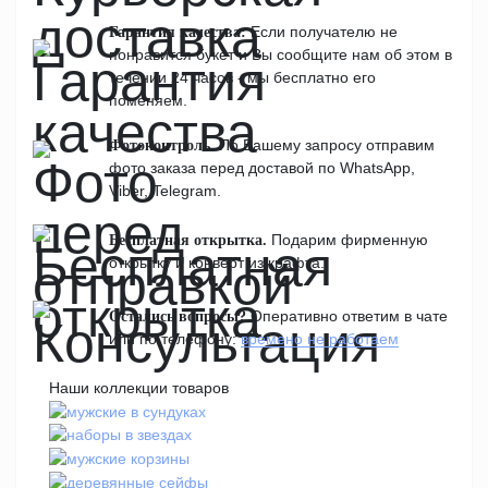
Если получателю не
Гарантия качества:
понравится букет и Вы сообщите нам об этом в
течении 24 часов - мы бесплатно его
поменяем.
По Вашему запросу отправим
Фотоконтроль.
фото заказа перед доставой по WhatsApp,
Viber, Telegram.
Подарим фирменную
Бесплатная открытка.
открытку и конверт из крафта.
Оперативно ответим в чате
Остались вопросы?
или по телефону:
времено не работаем
Наши коллекции товаров